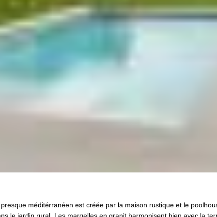
, presque méditérranéen est créée par la maison rustique et le poolhou
ans le jardin rural. Les margelles en granit harmonisent bien avec la ter