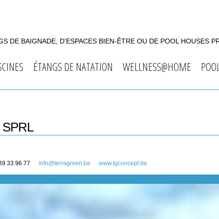
S DE BAIGNADE, D'ESPACES BIEN-ÊTRE OU DE POOL HOUSES P
SCINES
ÉTANGS DE NATATION
WELLNESS@HOME
POO
 SPRL
89 33 96 77
info@terragreen.be
www.tgconcept.be