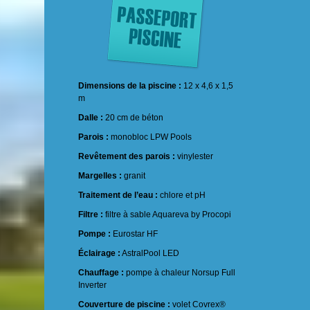
Dimensions de la piscine :
12 x 4,6 x 1,5
m
Dalle :
20 cm de béton
Parois :
monobloc LPW Pools
Revêtement des parois :
vinylester
Margelles :
granit
Traitement de l’eau :
chlore et pH
Filtre :
filtre à sable Aquareva by Procopi
Pompe :
Eurostar HF
Éclairage :
AstralPool LED
Chauffage :
pompe à chaleur Norsup Full
Inverter
Couverture de piscine :
volet Covrex®