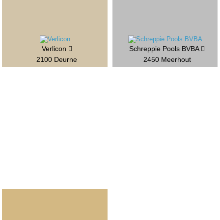
Verlicon
Schreppie Pools BVBA
2100 Deurne
2450 Meerhout