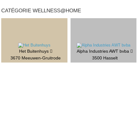
CATÉGORIE WELLNESS@HOME
Het Buitenhuys
Alpha Industries AWT bvba
3670 Meeuwen-Gruitrode
3500 Hasselt