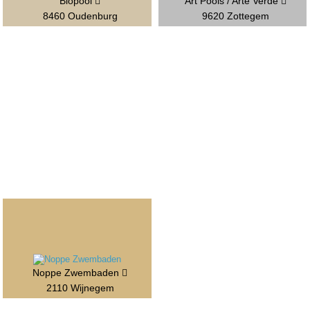
Biopool
Art Pools / Arte Verde
8460 Oudenburg
9620 Zottegem
Noppe Zwembaden
2110 Wijnegem