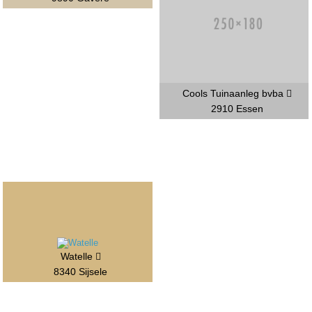
Cools Tuinaanleg bvba
2910 Essen
Watelle
8340 Sijsele