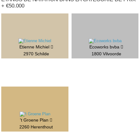
+ €50.000
Etienne Michiel
Ecoworks bvba
2970 Schilde
1800 Vilvoorde
't Groene Plan
2260 Herenthout