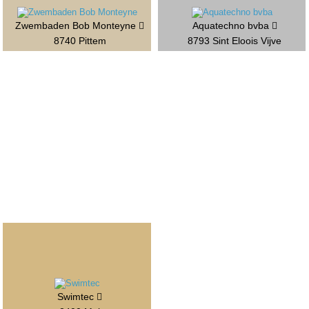
Zwembaden Bob Monteyne
Aquatechno bvba
8740 Pittem
8793 Sint Eloois Vijve
Swimtec