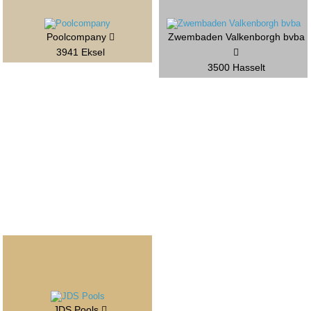
Poolcompany
Zwembaden Valkenborgh bvba
3941 Eksel
3500 Hasselt
JDS Pools