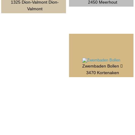
1325 Dion-Valmont Dion-
2450 Meerhout
Valmont
Zwembaden Bollen
3470 Kortenaken