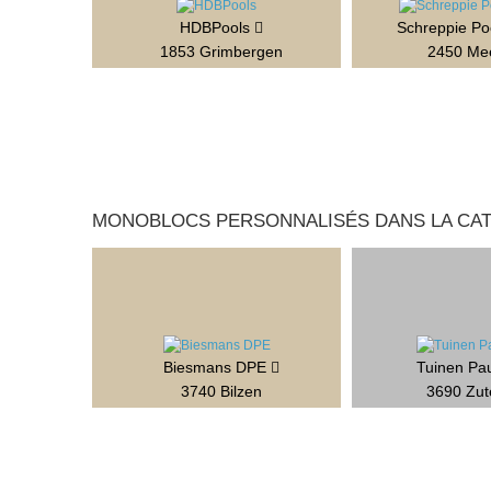
HDBPools
Schreppie P
1853 Grimbergen
2450 Me
MONOBLOCS PERSONNALISÉS DANS LA CATÉ
Biesmans DPE
Tuinen Pau
3740 Bilzen
3690 Zut