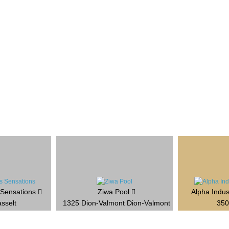
 Sensations
Ziwa Pool
Alpha Indu
sselt
1325 Dion-Valmont Dion-Valmont
350