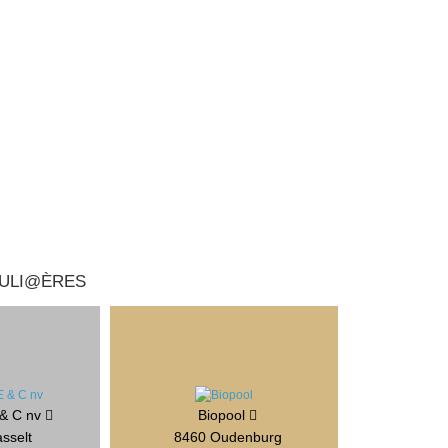
CULI@ÈRES
 & C nv
Biopool
sselt
8460 Oudenburg