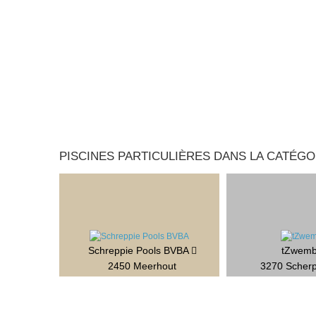
PISCINES PARTICULIÈRES DANS LA CATÉGOR
Schreppie Pools BVBA
tZwem
2450 Meerhout
3270 Scher