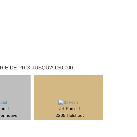
IE DE PRIX JUSQU'A €50.000
bad
JR Pools
penheuvel
2235 Hulshout