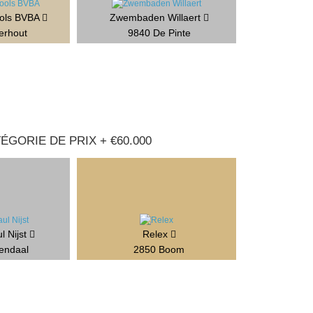
ools BVBA
Zwembaden Willaert
erhout
9840 De Pinte
GORIE DE PRIX + €60.000
l Nijst
Relex
endaal
2850 Boom