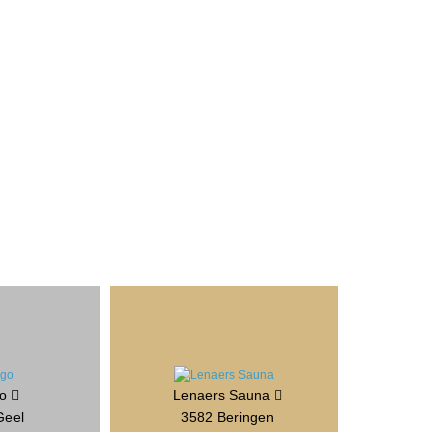
go
Lenaers Sauna
Geel
3582 Beringen