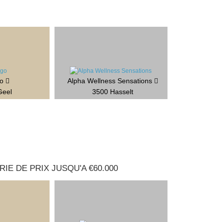
go
Alpha Wellness Sensations
Geel
3500 Hasselt
IE DE PRIX JUSQU'A €60.000