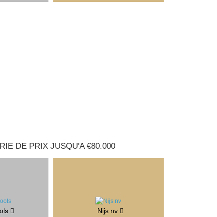
IE DE PRIX JUSQU'A €80.000
ols
Nijs nv