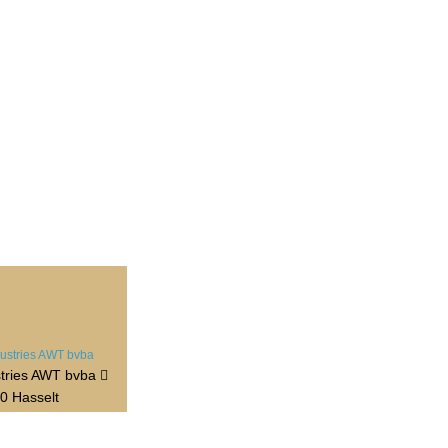
stries AWT bvba
0 Hasselt