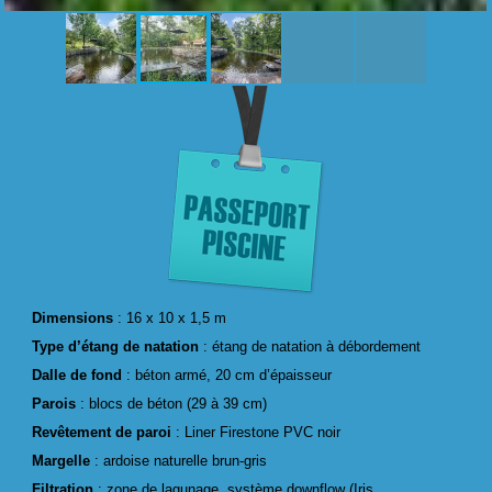
Dimensions
: 16 x 10 x 1,5 m
Type d’étang de natation
: étang de natation à débordement
Dalle de fond
: béton armé, 20 cm d’épaisseur
Parois
: blocs de béton (29 à 39 cm)
Revêtement de paroi
: Liner Firestone PVC noir
Margelle
: ardoise naturelle brun-gris
Filtration
: zone de lagunage, système downflow (Iris