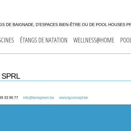
S DE BAIGNADE, D'ESPACES BIEN-ÊTRE OU DE POOL HOUSES P
SCINES
ÉTANGS DE NATATION
WELLNESS@HOME
POO
 SPRL
89 33 96 77
info@terragreen.be
www.tgconcept.be