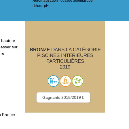
Automatisation :
dosage automatique
chlore, pH
e hauteur
passer sur
BRONZE
DANS LA CATÉGORIE
rre
PISCINES INTÉRIEURES
PARTICULIÈRES
2019
Gagnants 2018/2019
n France