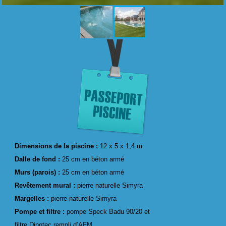
Dimensions de la piscine :
12 x 5 x 1,4 m
Dalle de fond :
25 cm en béton armé
Murs (parois) :
25 cm en béton armé
Revêtement mural :
pierre naturelle Simyra
Margelles :
pierre naturelle Simyra
Pompe et filtre :
pompe Speck Badu 90/20 et
filtre Dinotec rempli d’AFM