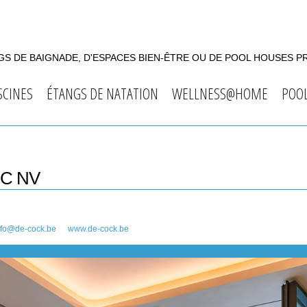
S DE BAIGNADE, D'ESPACES BIEN-ÊTRE OU DE POOL HOUSES P
SCINES
ÉTANGS DE NATATION
WELLNESS@HOME
POO
 C NV
nfo@de-cock.be
www.de-cock.be