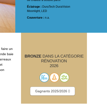
de chaleur à double paroi
Éclairage :
DuraTech DuraVision
Moonlight, LED
Couverture :
n.a.
 faire un
rande baie
BRONZE
DANS LA CATÉGORIE
carreaux
RÉNOVATION
et
2026
son
Gagnants 2025/2026