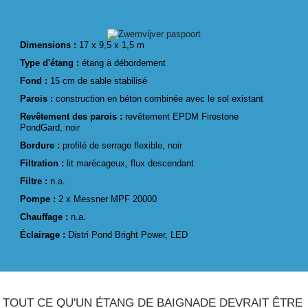
Dimensions :
17 x 9,5 x 1,5 m
Type d'étang :
étang à débordement
Fond :
15 cm de sable stabilisé
Parois :
construction en béton combinée avec le sol existant
Revêtement des parois :
revêtement EPDM Firestone
PondGard, noir
Bordure :
profilé de serrage flexible, noir
Filtration :
lit marécageux, flux descendant
Filtre :
n.a.
Pompe :
2 x Messner MPF 20000
Chauffage :
n.a.
Éclairage :
Distri Pond Bright Power, LED
TOUT CE QU'UN ÉTANG DE BAIGNADE DEVRAIT ÊTRE