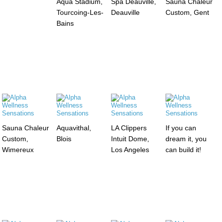
Aqua Stadium,
Spa Deauville,
Sauna Chaleur
Tourcoing-Les-
Deauville
Custom, Gent
Bains
Sauna Chaleur
Aquavithal,
LA Clippers
If you can
Custom,
Blois
Intuit Dome,
dream it, you
Wimereux
Los Angeles
can build it!