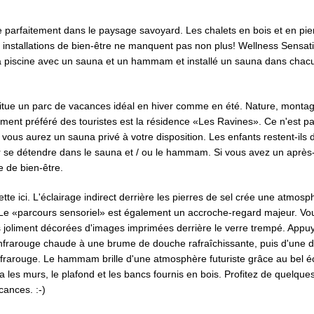
parfaitement dans le paysage savoyard. Les chalets en bois et en pie
 installations de bien-être ne manquent pas non plus! Wellness Sensat
a piscine avec un sauna et un hammam et installé un sauna dans chac
nstitue un parc de vacances idéal en hiver comme en été. Nature, monta
ment préféré des touristes est la résidence «Les Ravines». Ce n'est p
ous aurez un sauna privé à votre disposition. Les enfants restent-ils 
er se détendre dans le sauna et / ou le hammam. Si vous avez un après-
 de bien-être.
ette ici. L'éclairage indirect derrière les pierres de sel crée une atmosp
 Le «parcours sensoriel» est également un accroche-regard majeur. Vo
 joliment décorées d'images imprimées derrière le verre trempé. Appu
nfrarouge chaude à une brume de douche rafraîchissante, puis d'une 
 infrarouge. Le hammam brille d'une atmosphère futuriste grâce au bel é
les murs, le plafond et les bancs fournis en bois. Profitez de quelque
cances. :-)