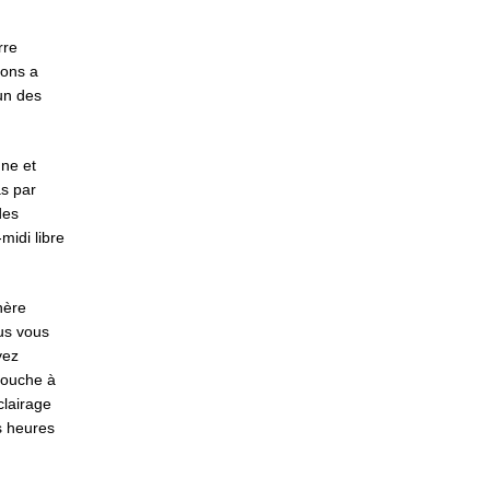
rre
ions a
un des
gne et
as par
des
midi libre
hère
us vous
yez
douche à
clairage
s heures