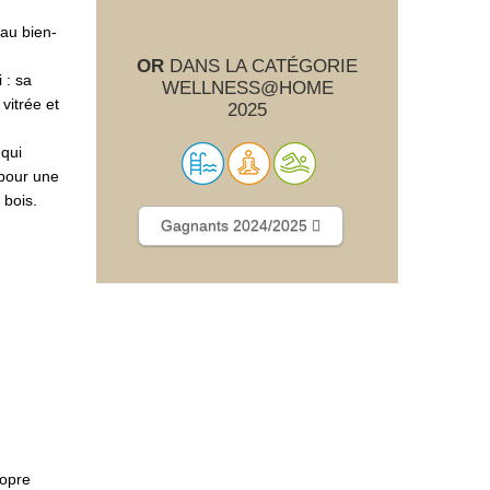
 au bien-
OR
DANS LA CATÉGORIE
 : sa
WELLNESS@HOME
vitrée et
2025
qui
 pour une
 bois.
Gagnants 2024/2025
ropre