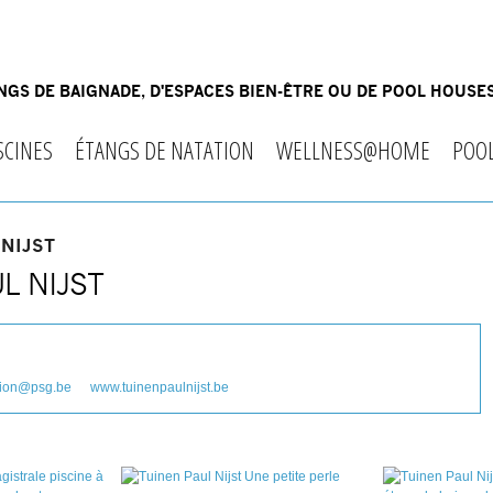
GS DE BAIGNADE, D'ESPACES BIEN-ÊTRE OU DE POOL HOUSES
SCINES
ÉTANGS DE NATATION
WELLNESS@HOME
POO
 NIJST
L NIJST
ion@psg.be
www.tuinenpaulnijst.be