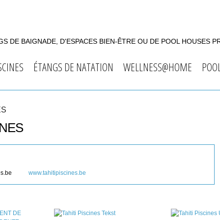
S DE BAIGNADE, D'ESPACES BIEN-ÊTRE OU DE POOL HOUSES P
SCINES
ÉTANGS DE NATATION
WELLNESS@HOME
POO
ES
INES
es.be
www.tahitipiscines.be