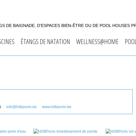
S DE BAIGNADE, D'ESPACES BIEN-ÊTRE OU DE POOL HOUSES P
SCINES
ÉTANGS DE NATATION
WELLNESS@HOME
POO
1
info@hdbpools.be
www.hdbpools.be