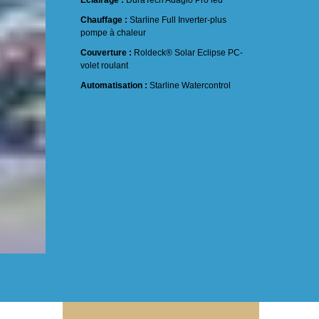
Éclairage :
DuraTech Adagio Pro led
Chauffage :
Starline Full Inverter-plus
pompe à chaleur
Couverture :
Roldeck® Solar Eclipse PC-
volet roulant
Automatisation :
Starline Watercontrol