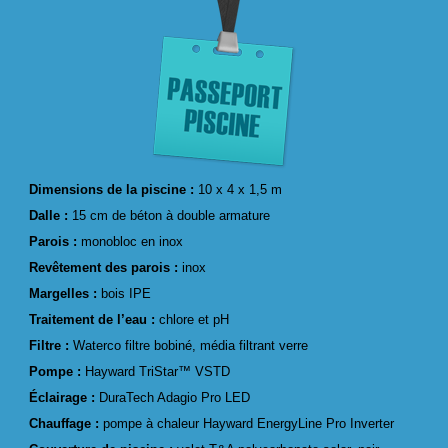
Dimensions de la piscine :
10 x 4 x 1,5 m
Dalle :
15 cm de béton à double armature
Parois :
monobloc en inox
Revêtement des parois :
inox
Margelles :
bois IPE
Traitement de l’eau :
chlore et pH
Filtre :
Waterco filtre bobiné, média filtrant verre
Pompe :
Hayward TriStar™ VSTD
Éclairage :
DuraTech Adagio Pro LED
Chauffage :
pompe à chaleur Hayward EnergyLine Pro Inverter