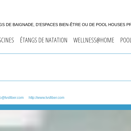
S DE BAIGNADE, D'ESPACES BIEN-ÊTRE OU DE POOL HOUSES P
SCINES
ÉTANGS DE NATATION
WELLNESS@HOME
POO
fo@tvsfiber.com
http://www.tvsfiber.com