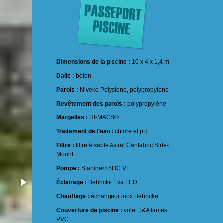
Dimensions de la piscine :
10 x 4 x 1,4 m
Dalle :
béton
Parois :
Niveko Polystone, polypropylène
Revêtement des parois :
polypropylène
Margelles :
HI-MACS®
Traitement de l’eau :
chlore et pH
Filtre :
filtre à sable Astral Cantabric Side-
Mount
Pompe :
Starline® SHC VF
Éclairage :
Behncke Eva LED
Chauffage :
échangeur inox Behncke
Couverture de piscine :
volet T&A lames
PVC