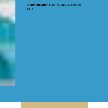
Automatisation :
OSF AquaEasy Control
Plus