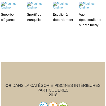
Superbe
Sportif ou
Escalier à
Vue
élégance
tranquille
débordement
époustouflante
sur Malmedy
OR
DANS LA CATÉGORIE PISCINES INTÉRIEURES
PARTICULIÈRES
2018