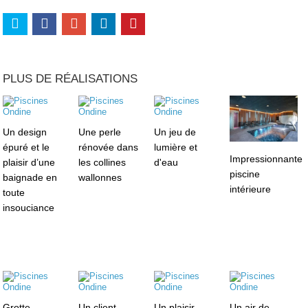
PLUS DE RÉALISATIONS
Un design
Une perle
Un jeu de
épuré et le
rénovée dans
lumière et
Impressionnante
plaisir d’une
les collines
d'eau
piscine
baignade en
wallonnes
intérieure
toute
insouciance
Grotte
Un client
Un plaisir
Un air de