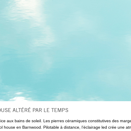
OUSE ALTÉRÉ PAR LE TEMPS
ce aux bains de soleil. Les pierres céramiques constitutives des marge
ool house en Barnwood. Pilotable à distance, l’éclairage led crée une 