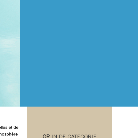
lles et de
atmosphère
OR
IN DE CATEGORIE