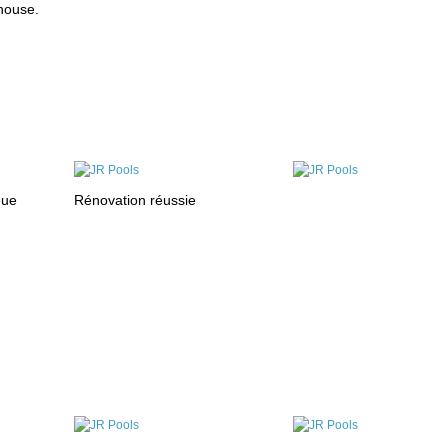
house.
eue
Rénovation réussie