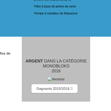
Filtre à base de perles de verre
Pompe à variateur de fréquence
fice de
ARGENT
DANS LA CATÉGORIE
MONOBLOKS
2016
Gagnants 2015/2016