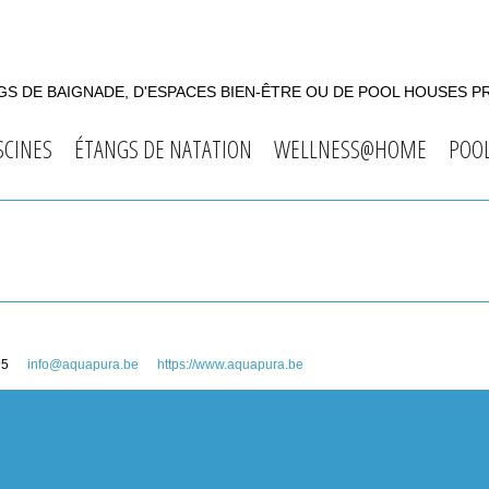
S DE BAIGNADE, D'ESPACES BIEN-ÊTRE OU DE POOL HOUSES P
SCINES
ÉTANGS DE NATATION
WELLNESS@HOME
POO
95
info@aquapura.be
https://www.aquapura.be