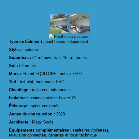
Type de bâtiment :
pool house indépendant
Style :
moderne
Superficie :
24 m² ouverts et 16 m² fermés
Sol :
béton poli
Murs :
Eternit EQUITONE Tectiva TE90
Toit :
toit plat, membrane PVC
Chauffage :
radiateurs infrarouges
Isolation :
panneau solaire Isover 75
Éclairage :
spots encastrés
Année de construction :
2023
Architecte :
Magy Sools
Équipements complémentaires :
sanitaires (toilettes),
télévision connectée, débarras et local technique