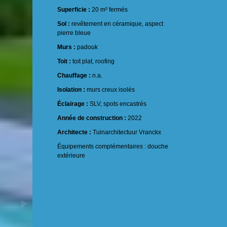
Superficie :
20 m² fermés
Sol :
revêtement en céramique, aspect
pierre bleue
Murs :
padouk
Toit :
toit plat, roofing
Chauffage :
n.a.
Isolation :
murs creux isolés
Éclairage :
SLV, spots encastrés
Année de construction :
2022
Architecte :
Tuinarchitectuur Vranckx
Équipements complémentaires : douche
extérieure