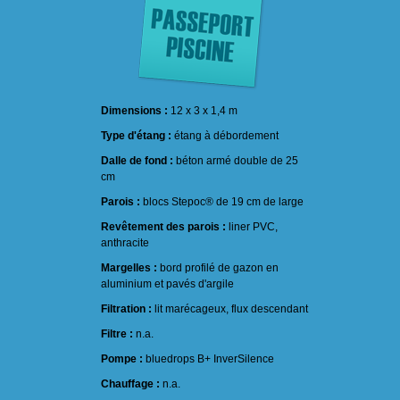
Dimensions :
12 x 3 x 1,4 m
Type d'étang :
étang à débordement
Dalle de fond :
béton armé double de 25
cm
Parois :
blocs Stepoc® de 19 cm de large
Revêtement des parois :
liner PVC,
anthracite
Margelles :
bord profilé de gazon en
aluminium et pavés d'argile
Filtration :
lit marécageux, flux descendant
Filtre :
n.a.
Pompe :
bluedrops B+ InverSilence
Chauffage :
n.a.