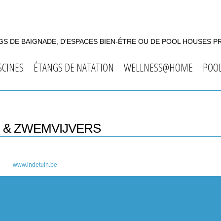
S DE BAIGNADE, D'ESPACES BIEN-ÊTRE OU DE POOL HOUSES P
SCINES
ÉTANGS DE NATATION
WELLNESS@HOME
POO
N & ZWEMVIJVERS
www.indetuin.be