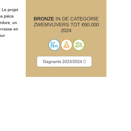
 Le projet
la pièce
BRONZE
IN DE CATEGORIE
ordure, un
ZWEMVIJVERS TOT €60.000
errasse en
2024
our
Gagnants 2023/2024