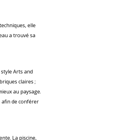
echniques, elle
'eau a trouvé sa
style Arts and
riques claires ;
 mieux au paysage.
 afin de conférer
ente. La piscine,