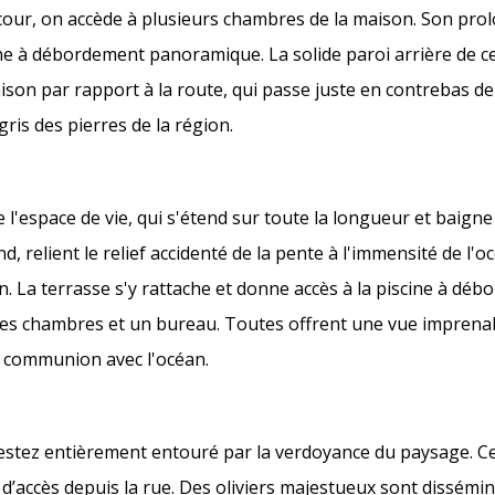
te cour, on accède à plusieurs chambres de la maison. Son p
scine à débordement panoramique. La solide paroi arrière de 
maison par rapport à la route, qui passe juste en contrebas de
ris des pierres de la région.
'espace de vie, qui s'étend sur toute la longueur et baigne
d, relient le relief accidenté de la pente à l'immensité de l'o
on. La terrasse s'y rattache et donne accès à la piscine à dé
les chambres et un bureau. Toutes offrent une vue imprenab
en communion avec l'océan.
restez entièrement entouré par la verdoyance du paysage. Ce
d’accès depuis la rue. Des oliviers majestueux sont disséminés