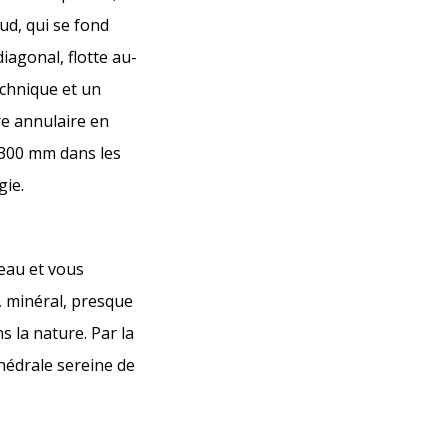
ud, qui se fond
iagonal, flotte au-
echnique et un
re annulaire en
, 300 mm dans les
gie.
’eau et vous
, minéral, presque
s la nature. Par la
thédrale sereine de