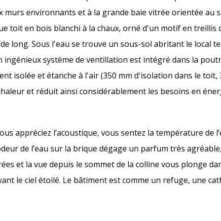
 murs environnants et à la grande baie vitrée orientée au s
it en bois blanchi à la chaux, orné d'un motif en treillis d
e long. Sous l'eau se trouve un sous-sol abritant le local t
Un ingénieux système de ventillation est intégré dans la pout
ent isolée et étanche à l'air (350 mm d'isolation dans le toit
chaleur et réduit ainsi considérablement les besoins en éner
Vous appréciez l’acoustique, vous sentez la température de l
odeur de l’eau sur la brique dégage un parfum très agréable
ées et la vue depuis le sommet de la colline vous plonge dan
vant le ciel étoilé. Le bâtiment est comme un refuge, une ca