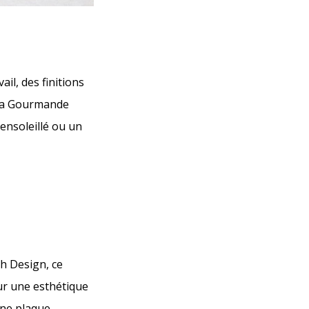
ail, des finitions
: La Gourmande
ensoleillé ou un
h Design, ce
ur une esthétique
une plaque